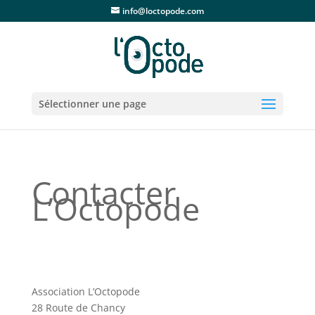
info@loctopode.com
Sélectionner une page
Contacter
L’Octopode
Association L’Octopode
28 Route de Chancy