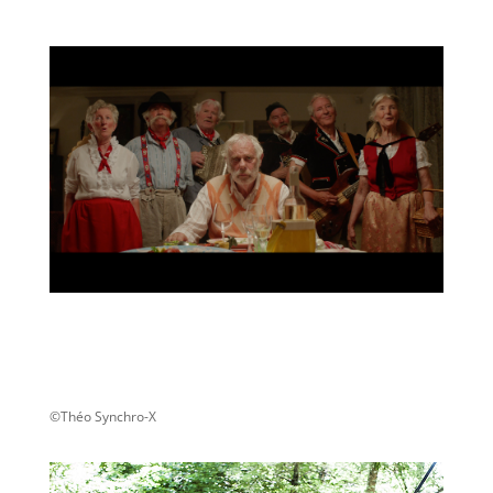
©Théo Synchro-X